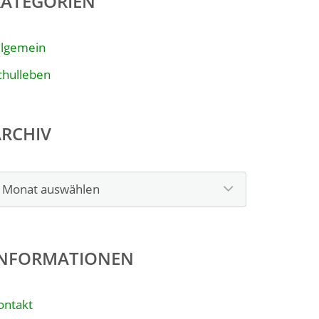
KATEGORIEN
llgemein
chulleben
ARCHIV
rchiv
INFORMATIONEN
ontakt