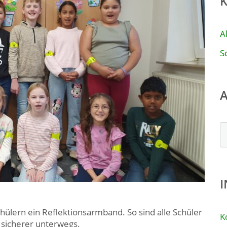
A
S
A
ülern ein Reflektionsarmband. So sind alle Schüler
K
 sicherer unterwegs.