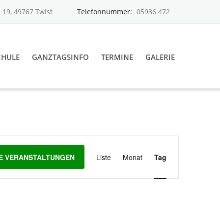
 19, 49767 Twist
Telefonnummer:
05936 472
CHULE
GANZTAGSINFO
TERMINE
GALERIE
Veranstaltun
Ansichten-
E VERANSTALTUNGEN
Liste
Monat
Tag
Navigation