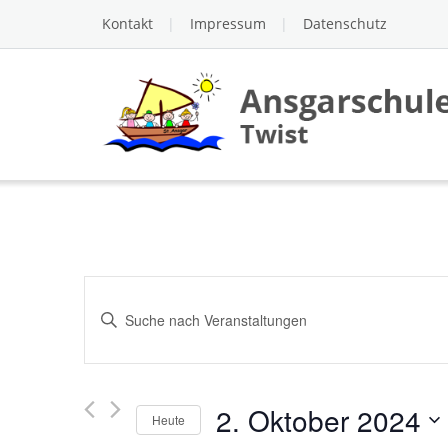
Skip
Kontakt
Impressum
Datenschutz
to
content
Veranstaltungen
Bitte
Suche
Schlüsselwort
und
eingeben.
Ansichten,
Suche
2. Oktober 2024
Heute
nach