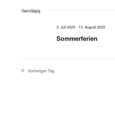
Navigation
Datum
Veranstaltungen
wählen.
Schlüsselwort.
Ganztägig
3. Juli 2025
-
13. August 2025
Sommerferien
Vorheriger Tag