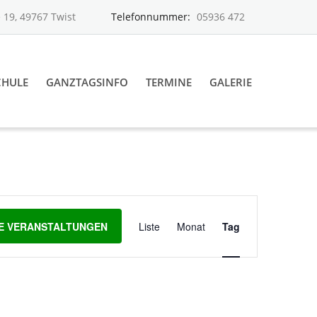
 19, 49767 Twist
Telefonnummer:
05936 472
CHULE
GANZTAGSINFO
TERMINE
GALERIE
Veranstaltun
Ansichten-
E VERANSTALTUNGEN
Liste
Monat
Tag
Navigation