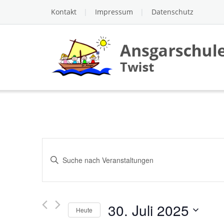
Skip
Kontakt
Impressum
Datenschutz
to
content
Veranstaltungen
Bitte
Suche
Schlüsselwort
und
eingeben.
Ansichten,
Suche
30. Juli 2025
Heute
nach