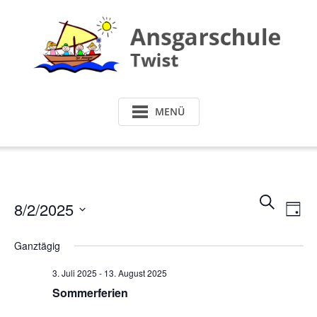
Skip
to
content
MENÜ
Vera
Ve
SUCHE
8/2/2025
TAG
An
Such
Datum
Na
Ganztägig
und
wählen.
3. Juli 2025
-
13. August 2025
Ansi
Sommerferien
Navi