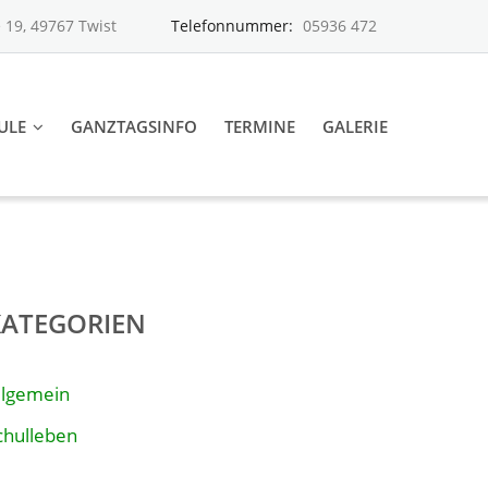
 19, 49767 Twist
Telefonnummer:
05936 472
ULE
GANZTAGSINFO
TERMINE
GALERIE
KATEGORIEN
llgemein
chulleben