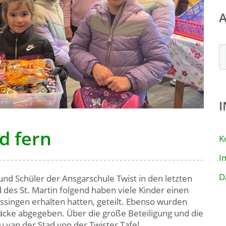
A
d fern
K
I
D
nd Schüler der Ansgarschule Twist in den letzten
es St. Martin folgend haben viele Kinder einen
inssingen erhalten hatten, geteilt. Ebenso wurden
äcke abgegeben. Über die große Beteiligung und die
 van der Stad von der Twister Tafel.